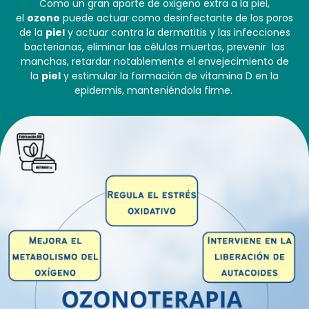
Como un gran aporte de oxigeno extra a la piel,
el
ozono
puede actuar como desinfectante de los poros
de la
piel
y actuar contra la dermatitis y las infecciones
bacterianas, eliminar las células muertas, prevenir las
manchas, retardar notablemente el envejecimiento de
la
piel
y estimular la formación de vitamina D en la
epidermis, manteniéndola firme.