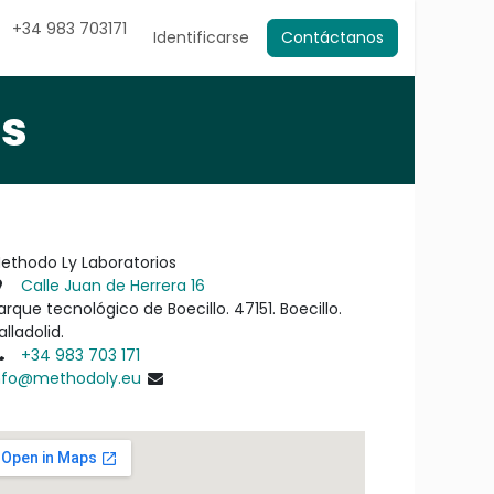
+34 983 703171
es de nuestros clientes
Identificarse
Pedir cita
Contáctanos
Trabajos
Contact Us
os
ethodo Ly Laboratorios
Calle Juan de Herrera 16
arque tecnológico de Boecillo. 47151. Boecillo.
alladolid.
+34 983 703 171
nfo@methodoly.eu